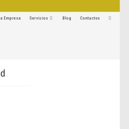
La Empresa
Servicios
Blog
Contactos
Alternar
búsqueda
de
la
web
id