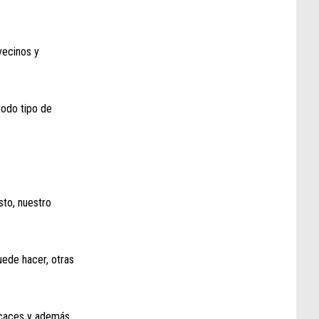
vecinos y
todo tipo de
sto, nuestro
uede hacer, otras
ficaces y además