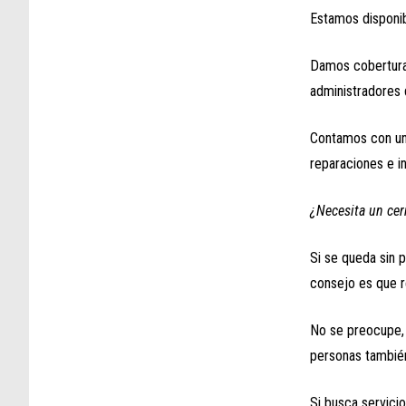
Estamos disponib
Damos cobertura
administradores 
Contamos con un 
reparaciones e in
¿Necesita un cer
Si se queda sin p
consejo es que r
No se preocupe, n
personas tambié
Si busca servici