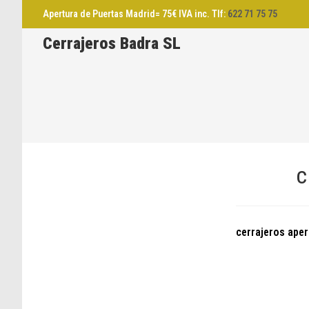
Saltar
Apertura de Puertas Madrid= 75€ IVA inc. Tlf:
622 71 75 75
al
Cerrajeros Badra SL
contenido
c
cerrajeros aper